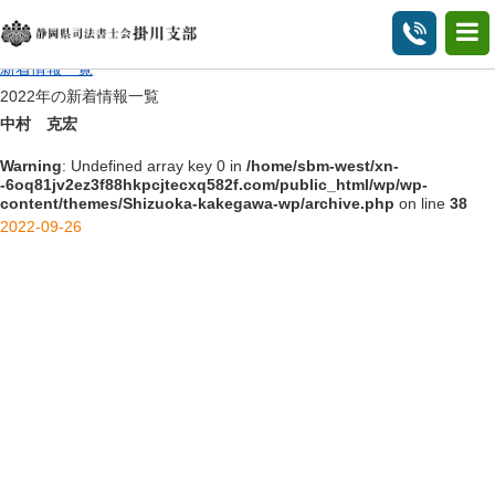
2022年の新着情報一覧
HOME
新着情報一覧
2022年の新着情報一覧
中村 克宏
Warning
: Undefined array key 0 in
/home/sbm-west/xn-
-6oq81jv2ez3f88hkpcjtecxq582f.com/public_html/wp/wp-
content/themes/Shizuoka-kakegawa-wp/archive.php
on line
38
2022-09-26
/home/sbm-west/xn-
-6oq81jv2ez3f88hkpcjtecxq582f.com/public_html/wp/wp-
content/themes/Shizuoka-kakegawa-wp/archive.php on line
40
">
Warning
: Undefined array key 0 in
/home/sbm-west/xn-
-6oq81jv2ez3f88hkpcjtecxq582f.com/public_html/wp/wp-
content/themes/Shizuoka-kakegawa-wp/archive.php
on line
40
Warning
: Attempt to read property "term_id" on null in
/home/sbm-
west/xn--6oq81jv2ez3f88hkpcjtecxq582f.com/public_html/wp/wp-