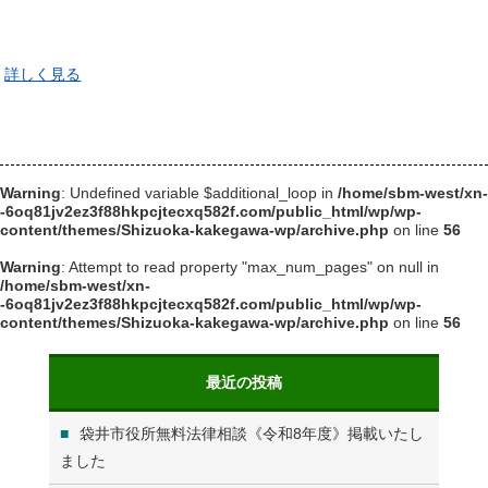
west/xn--6oq81jv2ez3f88hkpcjtecxq582f.com/public_html/wp/wp-
content/themes/Shizuoka-kakegawa-wp/archive.php
on line
40
詳しく見る
Warning
: Undefined variable $additional_loop in
/home/sbm-west/xn-
-6oq81jv2ez3f88hkpcjtecxq582f.com/public_html/wp/wp-
content/themes/Shizuoka-kakegawa-wp/archive.php
on line
56
Warning
: Attempt to read property "max_num_pages" on null in
/home/sbm-west/xn-
-6oq81jv2ez3f88hkpcjtecxq582f.com/public_html/wp/wp-
content/themes/Shizuoka-kakegawa-wp/archive.php
on line
56
最近の投稿
袋井市役所無料法律相談《令和8年度》掲載いたし
ました