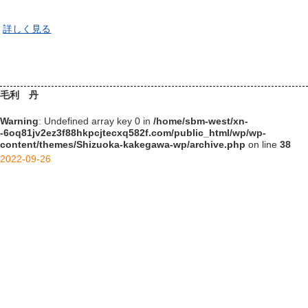
content/themes/Shizuoka-kakegawa-wp/archive.php
on line
40
詳しく見る
毛利 丹
Warning
: Undefined array key 0 in
/home/sbm-west/xn-
-6oq81jv2ez3f88hkpcjtecxq582f.com/public_html/wp/wp-
content/themes/Shizuoka-kakegawa-wp/archive.php
on line
38
2022-09-26
/home/sbm-west/xn-
-6oq81jv2ez3f88hkpcjtecxq582f.com/public_html/wp/wp-
content/themes/Shizuoka-kakegawa-wp/archive.php on line
40
">
Warning
: Undefined array key 0 in
/home/sbm-west/xn-
-6oq81jv2ez3f88hkpcjtecxq582f.com/public_html/wp/wp-
content/themes/Shizuoka-kakegawa-wp/archive.php
on line
40
Warning
: Attempt to read property "term_id" on null in
/home/sbm-