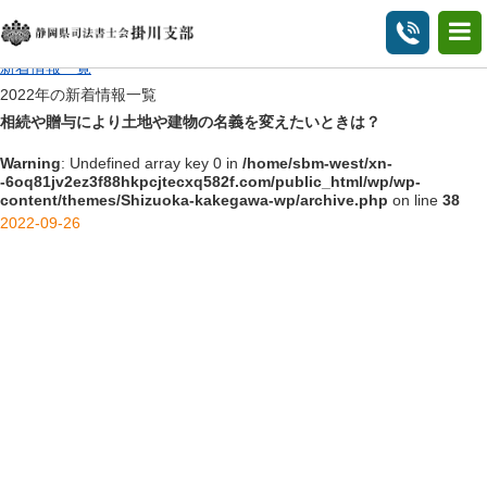
2022年の新着情報一覧
HOME
新着情報一覧
2022年の新着情報一覧
相続や贈与により土地や建物の名義を変えたいときは？
Warning
: Undefined array key 0 in
/home/sbm-west/xn-
-6oq81jv2ez3f88hkpcjtecxq582f.com/public_html/wp/wp-
content/themes/Shizuoka-kakegawa-wp/archive.php
on line
38
2022-09-26
/home/sbm-west/xn-
-6oq81jv2ez3f88hkpcjtecxq582f.com/public_html/wp/wp-
content/themes/Shizuoka-kakegawa-wp/archive.php on line
40
">
Warning
: Undefined array key 0 in
/home/sbm-west/xn-
-6oq81jv2ez3f88hkpcjtecxq582f.com/public_html/wp/wp-
content/themes/Shizuoka-kakegawa-wp/archive.php
on line
40
Warning
: Attempt to read property "term_id" on null in
/home/sbm-
west/xn--6oq81jv2ez3f88hkpcjtecxq582f.com/public_html/wp/wp-