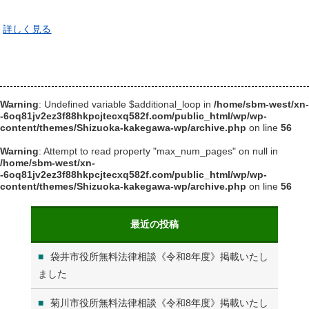
content/themes/Shizuoka-kakegawa-wp/archive.php
on line
40
詳しく見る
Warning
: Undefined variable $additional_loop in
/home/sbm-west/xn-
-6oq81jv2ez3f88hkpcjtecxq582f.com/public_html/wp/wp-
content/themes/Shizuoka-kakegawa-wp/archive.php
on line
56
Warning
: Attempt to read property "max_num_pages" on null in
/home/sbm-west/xn-
-6oq81jv2ez3f88hkpcjtecxq582f.com/public_html/wp/wp-
content/themes/Shizuoka-kakegawa-wp/archive.php
on line
56
最近の投稿
袋井市役所無料法律相談《令和8年度》掲載いたし
ました
菊川市役所無料法律相談《令和8年度》掲載いたし